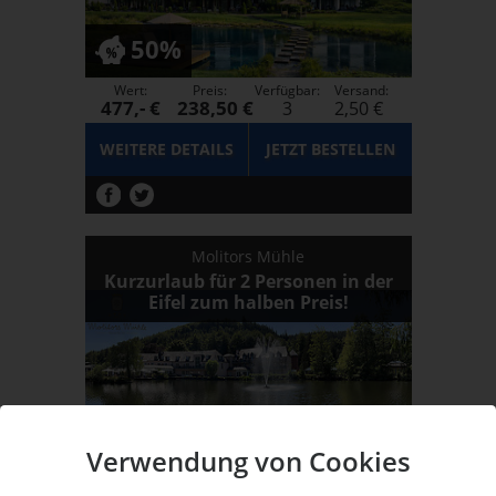
50%
Wert:
Preis:
Verfügbar:
Versand:
477,- €
238,50 €
3
2,50 €
WEITERE DETAILS
JETZT
BESTELLEN
Molitors Mühle
Kurzurlaub für 2 Personen in der
Eifel zum halben Preis!
50%
Verwendung von Cookies
Wert:
Preis:
Verfügbar:
Versand: