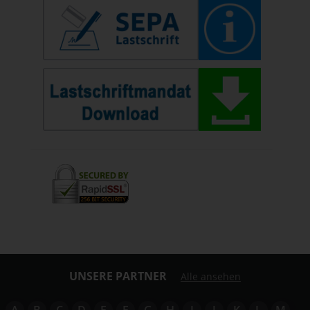
UNSERE PARTNER
Alle ansehen
A
B
C
D
E
F
G
H
I
J
K
L
M