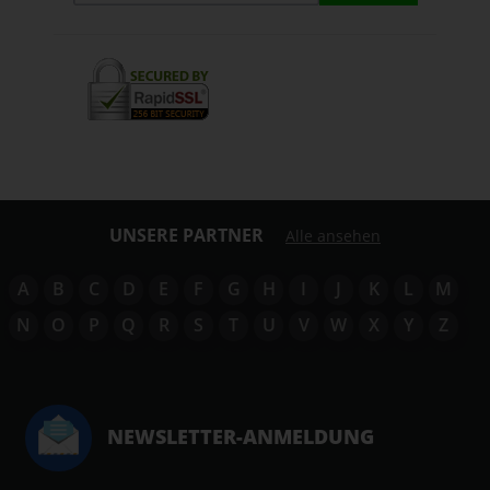
UNSERE PARTNER
Alle ansehen
A
B
C
D
E
F
G
H
I
J
K
L
M
N
O
P
Q
R
S
T
U
V
W
X
Y
Z
NEWSLETTER-ANMELDUNG