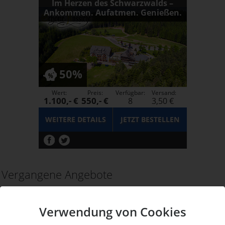
Im Herzen des Schwarzwalds –
Ankommen. Aufatmen. Genießen.
50%
Wert:
Preis:
Verfügbar:
Versand:
1.100,- €
550,- €
8
3,50 €
WEITERE DETAILS
JETZT
BESTELLEN
Vergangene Angebote
Verwendung von Cookies