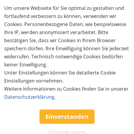
Um unsere Webseite für Sie optimal zu gestalten und
fortlaufend verbessern zu können, verwenden wir
Cookies. Personenbezogene Daten, wie beispielsweise
Ihre IP, werden anonymisiert verarbeitet. Bitte
AUSVERKAUFT
bestätigen Sie, dass wir Cookies in Ihrem Browser
50%
Gutschein
Rabatt
speichern dürfen. Ihre Einwilligung können Sie jederzeit
WaldherrAlm Wackersberg
widerrufen. Technisch notwendige Cookies bedürfen
Bayerische Küche im Gasthaus mit Hüttencharakter
keiner Einwilligung.
Ort:
Wackersberg
Unter Einstellungen können Sie detailierte Cookie
Wert:
Preis:
Verfügbar:
Versand:
Einstellungen vornehmen.
50,- €
25,- €
0
2,50 €
Weitere Informationen zu Cookies finden Sie in unserer
Datenschutzerklärung
.
AUSVERKAUFT
Einverstanden
Einstellungen